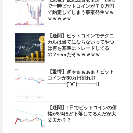
で一時ビットコインが７０万円
で約定してしまう事案発生ｗｗ
ｗｗｗｗｗ
【疑問】ビットコインでテクニ
カルは当てにならないってやつ
は何を基準にトレードしてる
の？⇐●●だぞｗｗｗｗｗ
【驚愕】ぎゃぁぁぁぁ！ビット
コインが80万円割れｷﾀ
━━━━(ﾟ∀ﾟ)━━━━!!
【疑問】1日でビットコインの価
格が8%ほど下落してるんだが大
丈夫か？？