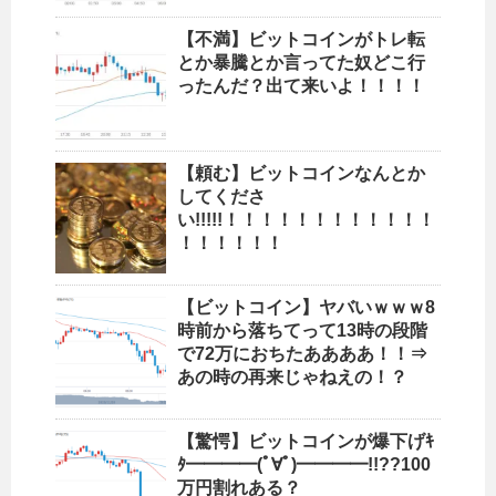
【不満】ビットコインがトレ転
とか暴騰とか言ってた奴どこ行
ったんだ？出て来いよ！！！！
【頼む】ビットコインなんとか
してくださ
い!!!!!！！！！！！！！！！！！
！！！！！！
【ビットコイン】ヤバいｗｗｗ8
時前から落ちてって13時の段階
で72万におちたああああ！！⇒
あの時の再来じゃねえの！？
【驚愕】ビットコインが爆下げｷ
ﾀ━━━━(ﾟ∀ﾟ)━━━━!!??100
万円割れある？