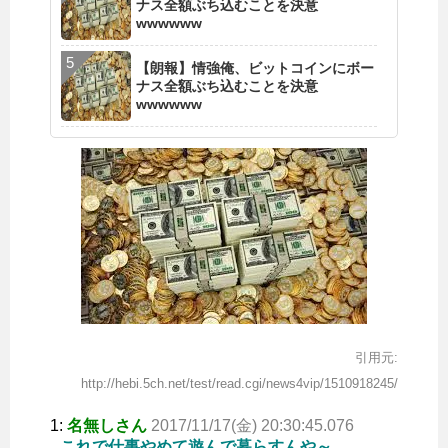
ナス全額ぶち込むことを決意
wwwwww
【朗報】情強俺、ビットコインにボー
ナス全額ぶち込むことを決意
wwwwww
引用元:
http://hebi.5ch.net/test/read.cgi/news4vip/1510918245/
1:
名無しさん
2017/11/17(金) 20:30:45.076
これで仕事やめて遊んで暮らすんや～