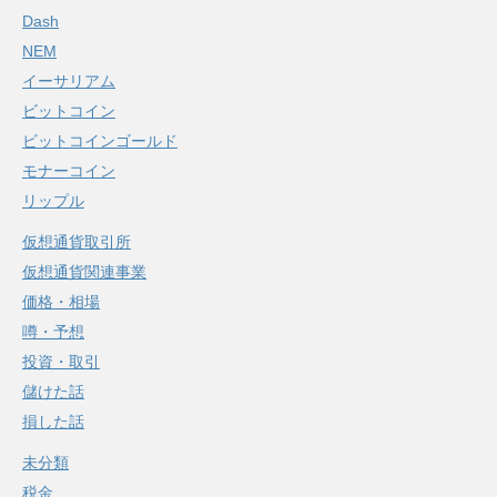
Dash
NEM
イーサリアム
ビットコイン
ビットコインゴールド
モナーコイン
リップル
仮想通貨取引所
仮想通貨関連事業
価格・相場
噂・予想
投資・取引
儲けた話
損した話
未分類
税金