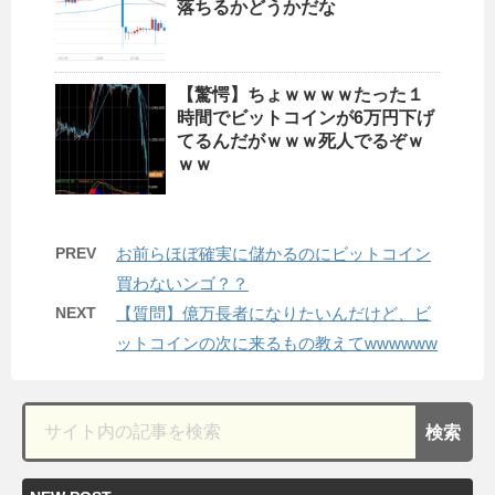
落ちるかどうかだな
【驚愕】ちょｗｗｗｗたった１
時間でビットコインが6万円下げ
てるんだがｗｗｗ死人でるぞｗ
ｗｗ
PREV
お前らほぼ確実に儲かるのにビットコイン
買わないンゴ？？
NEXT
【質問】億万長者になりたいんだけど、ビ
ットコインの次に来るもの教えてwwwwww