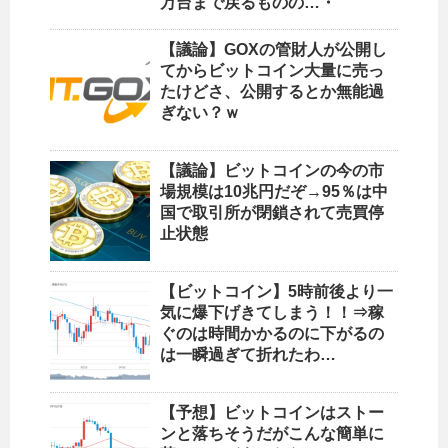
万台まで戻るものの…・
【議論】GOXの管財人が公開し
てからビットコイン大量に売っ
たけどさ、公開するとか無能過
ぎない？ｗ
【議論】ビットコインの今の市
場規模は10兆円だぞ→95％は中
国で取引所が閉鎖されて売買停
止状態
【ビットコイン】5時前後より一
気に爆下げきてしまう！！⇒稼
ぐのは時間かかるのに下がるの
は一瞬過ぎて折れたわ…
【予想】ビットコインはストー
ンと落ちそうだがこんな簡単に