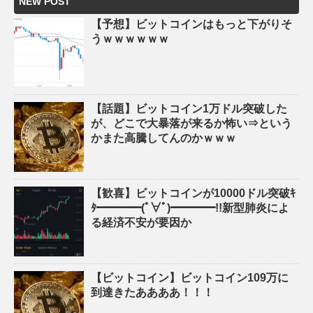
NEW POST
【予想】ビットコインはもっと下がりそ
うｗｗｗｗｗｗ
【話題】ビットコイン1万ドル突破した
が、どこで大暴落が来るか怖い⇒という
かまた高騰してんのかｗｗｗ
【歓喜】ビットコインが10000ドル突破ｷ
ﾀ━━━━(ﾟ∀ﾟ)━━━━!!新型肺炎によ
る経済不安が要因か
【ビットコイン】ビットコイン109万に
到達きたああああ！！！