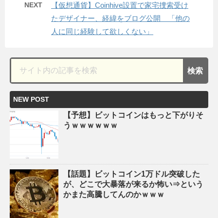
NEXT
【仮想通貨】Coinhive設置で家宅捜索受け
たデザイナー、経緯をブログ公開 「他の
人に同じ経験して欲しくない」
NEW POST
【予想】ビットコインはもっと下がりそ
うｗｗｗｗｗｗ
【話題】ビットコイン1万ドル突破した
が、どこで大暴落が来るか怖い⇒という
かまた高騰してんのかｗｗｗ