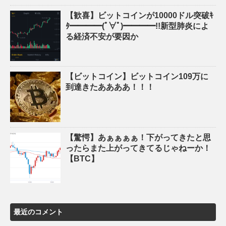
【歓喜】ビットコインが10000ドル突破ｷ
ﾀ━━━━(ﾟ∀ﾟ)━━━━!!新型肺炎によ
る経済不安が要因か
【ビットコイン】ビットコイン109万に
到達きたああああ！！！
【驚愕】あぁぁぁぁ！下がってきたと思
ったらまた上がってきてるじゃねーか！
【BTC】
最近のコメント