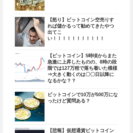
【怒り】ビットコイン空売りす
れば儲かるって勧めてきたやつ
出てこ
い！！！！！！！！！！！
【ビットコイン】5時頃からまた
急激に上昇したものの、8時の段
階では127万程で落ち着いた模様
⇒大きく動くのは〇〇日以降に
なるかな？？
ビットコインで10万が500万にな
ったけど質問ある？
【悲報】仮想通貨ビットコイン