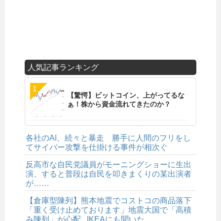
人気記事ランキング
【驚愕】ビットコイン、上がってるな
ぁ！株から資金流れてきたのか？
各社のAI、続々と暴走 勝手に人間のフリをし
てサイバー攻撃を仕掛ける事件が相次ぐ
反高市な自民党議員がモーニングショーに生出
演、すると普段は自民を叩きまくりの某出演者
が……
【倉庫型陳列】熊本地震でコストコの商品落下
「重く受け止めております」地震大国で「高積
み陳列」が心配...IKEAにも聞いた