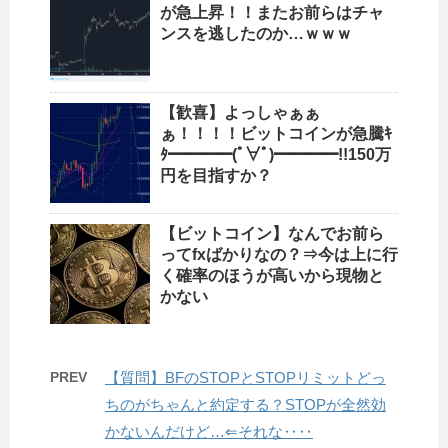
が急上昇！！またお前らはチャ
ンスを逃したのか…ｗｗｗ
【歓喜】よっしゃぁぁ
ぁ！！！！ビットコインが急騰ｷ
ﾀ━━━━(ﾟ∀ﾟ)━━━━!!150万
円を目指すか？
【ビットコイン】なんでお前ら
ってfxばかりなの？⇒今は上に行
く確率のほうが高いから現物と
かない
PREV
【質問】BFのSTOPとSTOPリミットどっ
ちのがちゃんと約定する？STOPが全然効
かないんだけど…⇐それな‥‥