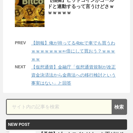
【指摘】ビットコインがゴール
ドと連動するって言うけどさｗ
ｗｗｗｗｗ
PREV
【朗報】俺が持ってる4btcで車でも買うわ
ｗｗｗｗｗｗｗ⇐倍にして買おう？ｗｗｗ
ｗｗ
NEXT
【仮想通貨】金融庁「仮想通貨規制が改正
資金決済法から金商法への移行検討という
事実はない」と回答
NEW POST