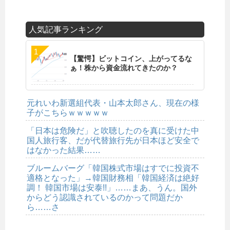
人気記事ランキング
【驚愕】ビットコイン、上がってるな
ぁ！株から資金流れてきたのか？
元れいわ新選組代表・山本太郎さん、現在の様
子がこちらｗｗｗｗｗ
「日本は危険だ」と吹聴したのを真に受けた中
国人旅行客、だが代替旅行先が日本ほど安全で
はなかった結果……
ブルームバーグ「韓国株式市場はすでに投資不
適格となった」→韓国財務相「韓国経済は絶好
調！ 韓国市場は安泰!!」……まあ、うん。国外
からどう認識されているのかって問題だか
ら……さ