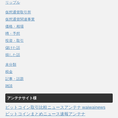
リップル
仮想通貨取引所
仮想通貨関連事業
価格・相場
噂・予想
投資・取引
儲けた話
損した話
未分類
税金
記事・話題
雑談
アンテナサイト様
ビットコイン取引比較ニュースアンテナ waiwainews
ビットコインまとめニュース速報アンテナ