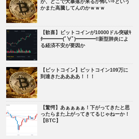
が、どこで大暴落が来るか怖い⇒という
かまた高騰してんのかｗｗｗ
【歓喜】ビットコインが10000ドル突破ｷ
ﾀ━━━━(ﾟ∀ﾟ)━━━━!!新型肺炎によ
る経済不安が要因か
【ビットコイン】ビットコイン109万に
到達きたああああ！！！
【驚愕】あぁぁぁぁ！下がってきたと思
ったらまた上がってきてるじゃねーか！
【BTC】