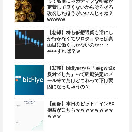
って名前にネガティブな印象が
定着して良くないからそろそろ
改名したほうがいいんじゃね？
wwwww
【悲報】株も仮想通貨も逆にし
か行かなくてワロタ…やっぱ真
面目に働くしかないのか‥‥
⇐●●すれば？ｗ
【悲報】bitflyerから「segwit2x
反対でした」って延期決定のメ
ール来てたけどこれって下げ要
因になっちゃうの？
【画像】本日のビットコインFX
損益がこちらｗｗｗｗｗｗｗｗ
ｗｗｗ