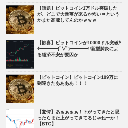
【話題】ビットコイン1万ドル突破した
が、どこで大暴落が来るか怖い⇒という
かまた高騰してんのかｗｗｗ
【歓喜】ビットコインが10000ドル突破ｷ
ﾀ━━━━(ﾟ∀ﾟ)━━━━!!新型肺炎によ
る経済不安が要因か
【ビットコイン】ビットコイン109万に
到達きたああああ！！！
【驚愕】あぁぁぁぁ！下がってきたと思
ったらまた上がってきてるじゃねーか！
【BTC】