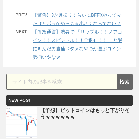
PREV
【驚愕】3か月振りくらいにBFFXやってみ
たけどボラがめっちゃ小さくなってない？
NEXT
【仮想通貨】渋谷で 「リップル！！ノアコ
イン！！スピンドル！！金返せ！！」 と謎
に叫んだ男逮捕⇒ダメなやつが選ぶコイン
勢揃いやなｗ
NEW POST
【予想】ビットコインはもっと下がりそ
うｗｗｗｗｗｗ