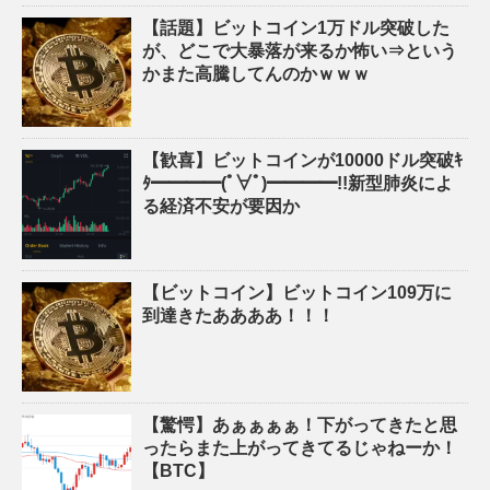
【話題】ビットコイン1万ドル突破した
が、どこで大暴落が来るか怖い⇒という
かまた高騰してんのかｗｗｗ
【歓喜】ビットコインが10000ドル突破ｷ
ﾀ━━━━(ﾟ∀ﾟ)━━━━!!新型肺炎によ
る経済不安が要因か
【ビットコイン】ビットコイン109万に
到達きたああああ！！！
【驚愕】あぁぁぁぁ！下がってきたと思
ったらまた上がってきてるじゃねーか！
【BTC】