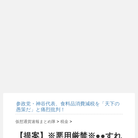
参政党・神谷代表、食料品消費減税を「天下の
愚策だ」と痛烈批判！
仮想通貨速報まとめ隊
>
税金
>
【提案】※悪用厳禁※●●すれ