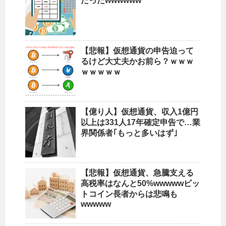
たったwwwwww
【悲報】仮想通貨の申告迫って
るけど大丈夫かお前ら？ｗｗｗ
ｗｗｗｗｗ
【億り人】仮想通貨、収入1億円
以上は331人17年確定申告で…業
界関係者｢もっと多いはず｣
【悲報】仮想通貨、急騰支える
高税率はなんと50%wwwwwビッ
トコイン長者からは悲鳴も
wwwww