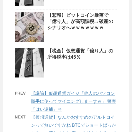
【悲報】ビットコイン暴落で
「億り人」が高額課税→破産の
シナリオへｗｗｗｗｗｗｗ
【税金】仮想通貨「億り人」の
所得税率は45％
PREV
【議論】仮想通貨ガイジ「他人のパソコン
勝手に使ってマイニングしまーすｗ」 警察
「はい逮捕」⇒
NEXT
【仮想通貨】なんかおすすめのアルトコイ
ンって無いですかね BTCでショートばっか