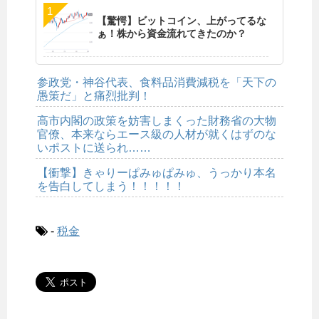
【驚愕】ビットコイン、上がってるな
ぁ！株から資金流れてきたのか？
参政党・神谷代表、食料品消費減税を「天下の
愚策だ」と痛烈批判！
高市内閣の政策を妨害しまくった財務省の大物
官僚、本来ならエース級の人材が就くはずのな
いポストに送られ……
【衝撃】きゃりーぱみゅぱみゅ、うっかり本名
を告白してしまう！！！！！
-
税金