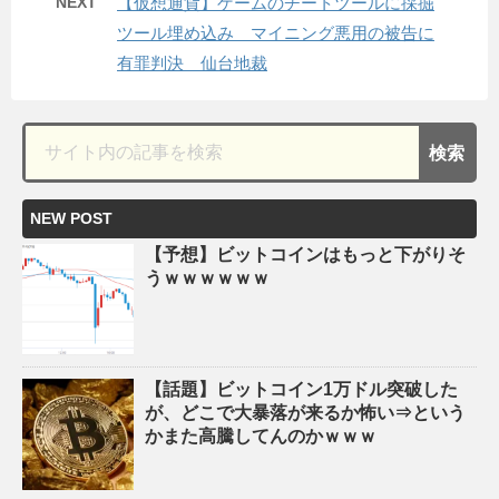
NEXT
【仮想通貨】ゲームのチートツールに採掘
ツール埋め込み マイニング悪用の被告に
有罪判決 仙台地裁
NEW POST
【予想】ビットコインはもっと下がりそ
うｗｗｗｗｗｗ
【話題】ビットコイン1万ドル突破した
が、どこで大暴落が来るか怖い⇒という
かまた高騰してんのかｗｗｗ