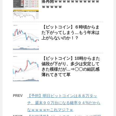
落再開ｗｗｗｗｗｗｗｗｗｗｗ
ｗｗｗｗｗ
【ビットコイン】６時頃からま
た下がってしまう…もう年末は
上がらないのか！？
【ビットコイン】10時からまた
値段が下がり、多少は安定して
きた模様だが…⇒〇〇の結託感
薄れてきてて草
PREV
【予想】明日ビットコインは８８万タッ
チ、週末９０万台になる確率９４%だから
なｗｗｗｗ⇐これマジ？ｗ