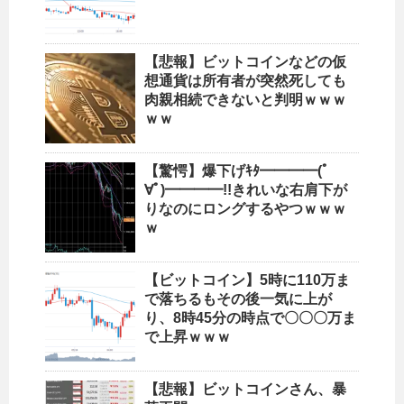
【悲報】ビットコインなどの仮
想通貨は所有者が突然死しても
肉親相続できないと判明ｗｗｗ
ｗｗ
【驚愕】爆下げｷﾀ━━━━(ﾟ
∀ﾟ)━━━━!!きれいな右肩下が
りなのにロングするやつｗｗｗ
ｗ
【ビットコイン】5時に110万ま
で落ちるもその後一気に上が
り、8時45分の時点で〇〇〇万ま
で上昇ｗｗｗ
【悲報】ビットコインさん、暴