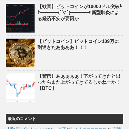
【歓喜】ビットコインが10000ドル突破ｷ
ﾀ━━━━(ﾟ∀ﾟ)━━━━!!新型肺炎によ
る経済不安が要因か
【ビットコイン】ビットコイン109万に
到達きたああああ！！！
【驚愕】あぁぁぁぁ！下がってきたと思
ったらまた上がってきてるじゃねーか！
【BTC】
最近のコメント