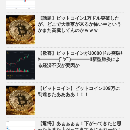
【話題】ビットコイン1万ドル突破した
が、どこで大暴落が来るか怖い⇒という
かまた高騰してんのかｗｗｗ
【歓喜】ビットコインが10000ドル突破ｷ
ﾀ━━━━(ﾟ∀ﾟ)━━━━!!新型肺炎によ
る経済不安が要因か
【ビットコイン】ビットコイン109万に
到達きたああああ！！！
【驚愕】あぁぁぁぁ！下がってきたと思
ったらまた上がってきてるじゃねーか！