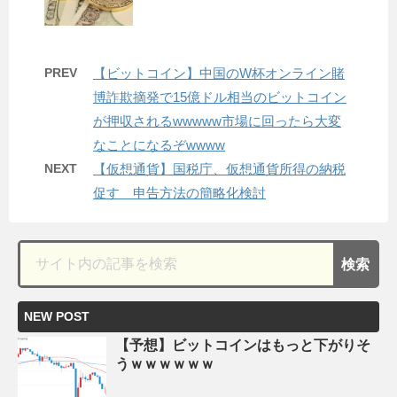
PREV
【ビットコイン】中国のW杯オンライン賭
博詐欺摘発で15億ドル相当のビットコイン
が押収されるwwwww市場に回ったら大変
なことになるぞwwww
NEXT
【仮想通貨】国税庁、仮想通貨所得の納税
促す 申告方法の簡略化検討
NEW POST
【予想】ビットコインはもっと下がりそ
うｗｗｗｗｗｗ